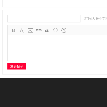
P
还可输入
80
个字
V
发表帖子