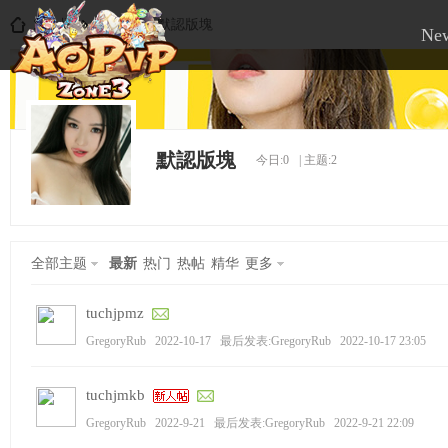
論壇
Discuz!
默認版塊
Ne
A
»
›
›
默認版塊
今日:
0
|
主题:
2
全部主题
最新
热门
热帖
精华
更多
O
tuchjpmz
GregoryRub
2022-10-17
最后发表:GregoryRub
2022-10-17 23:05
tuchjmkb
GregoryRub
2022-9-21
最后发表:GregoryRub
2022-9-21 22:09